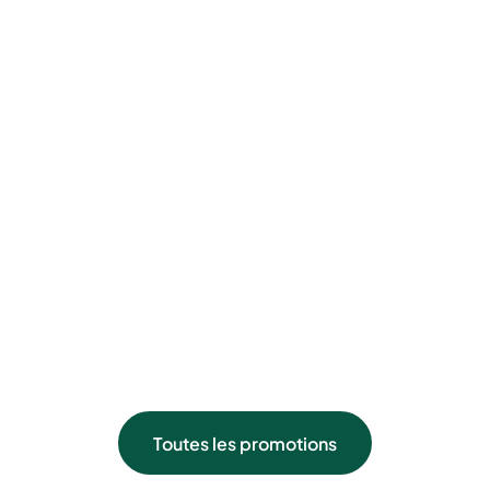
Et bien d’autres services que vous pouvez découvrir
dans notre boutique
MISTER MINIT
à
Nice Côte d’Azur
et partout en France.
Retrouver également
MISTER MINIT
sur
Facebook
!
Toutes les promotions