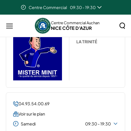
Centre Commercial
09:30 - 19:30
Accueil
...
MISTER MINIT
Auchan Nice Cote D'Azur
08:00 - 21:30
Centre Commercial Auchan
NICE CÔTE D’AZUR
Menu
MISTER MINIT
principal
Rechercher
LA TRINITÉ
Lancer
sur
la
le
recher
site
04.93.54.00.69
Voir sur le plan
Samedi
09:30 - 19:30