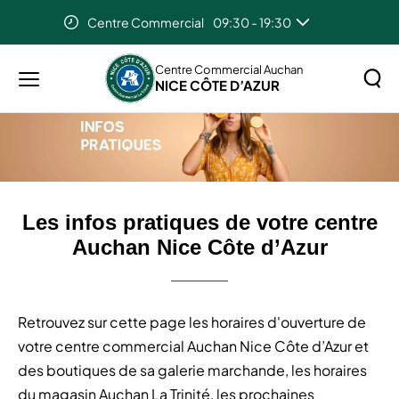
Centre Commercial
09:30 - 19:30
Accueil
Les infos pratiques de votre centre Auchan Nice
Côte d’Azur
Centre Commercial Auchan
NICE CÔTE D’AZUR
Menu
principal
Rechercher
Lancer
sur
la
le
recher
site
Les infos pratiques de votre centre
Auchan Nice Côte d’Azur
Retrouvez sur cette page les horaires d'ouverture de
votre centre commercial Auchan Nice Côte d’Azur et
des boutiques de sa galerie marchande, les horaires
du magasin Auchan La Trinité, les prochaines