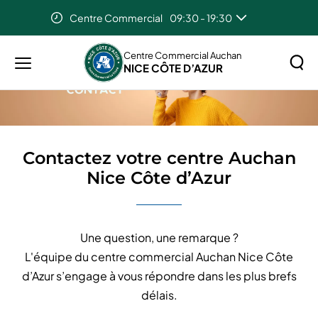
Centre Commercial
09:30 - 19:30
Accueil
Contactez votre centre Auchan Nice Côte d’Azur
Auchan Nice Cote D'Azur
08:00 - 21:30
Centre Commercial Auchan
NICE CÔTE D’AZUR
Menu
principal
Rechercher
Lancer
sur
la
le
recher
site
Contactez votre centre Auchan
Nice Côte d’Azur
Une question, une remarque ?
L'équipe du centre commercial Auchan Nice Côte
d’Azur s’engage à vous répondre dans les plus brefs
délais.