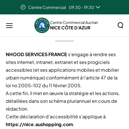
Centre Commercial
09:30 - 19:30
Accueil
Déclaration d’accessibilité
Auchan Nice Cote D'Azur
08:00 - 21:30
Centre Commercial Auchan
NICE CÔTE D’AZUR
Menu
Déclaration d’accessibilité
principal
Rechercher
Lancer
sur
la
le
NHOOD SERVICES FRANCE
s’engage à rendre ses
recher
site
sites internet, intranet, extranet et ses progiciels
accessibles (et ses applications mobiles et mobilier
urbain numérique) conformément à l’article 47 de la
loi no 2005-102 du 11 février 2005.
A cette fin, il met en œuvre la stratégie et les actions,
détaillées dans son schéma pluriannuel en cours de
rédaction.
Cette déclaration d’accessibilité s’applique à
https://nice.aushopping.com
.