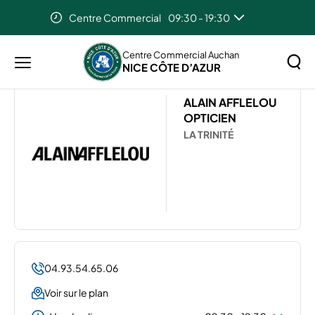
Centre Commercial
09:30 - 19:30
Accueil
Les magasins de votre centre Auchan Nice Côte
d’Azur
ALAIN AFFLELOU
Centre Commercial Auchan
NICE CÔTE D’AZUR
Menu
principal
Rechercher
ALAIN AFFLELOU
Lancer
sur
OPTICIEN
la
le
LA TRINITÉ
recher
site
04.93.54.65.06
Voir sur le plan