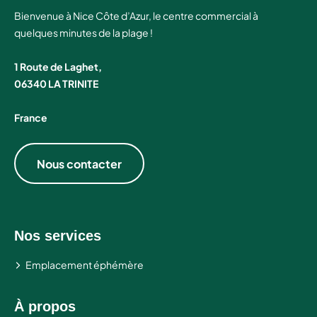
commercial ? Comment occuper les enfants pendant
Bienvenue à Nice Côte d’Azur, le centre commercial à
une séance shopping ? Le manège du centre Auchan
quelques minutes de la plage !
Nice Côte d’Azur est la solution idéale pour joindre
l’utile à l’agréable.
1 Route de Laghet,
06340 LA TRINITE
France
Nous contacter
Nos services
Emplacement éphémère
À propos