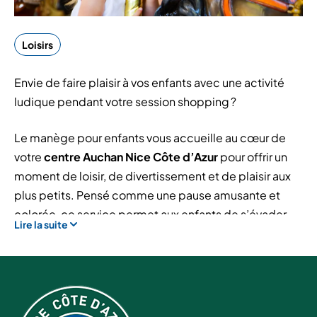
Loisirs
Envie de faire plaisir à vos enfants avec une activité
ludique pendant votre session shopping ?
Le manège pour enfants vous accueille au cœur de
votre
centre Auchan Nice Côte d’Azur
pour offrir un
moment de loisir, de divertissement et de plaisir aux
plus petits. Pensé comme une pause amusante et
colorée, ce service permet aux enfants de s’évader
Lire la suite
quelques minutes dans un univers joyeux, pendant
que les parents poursuivent leurs achats en toute
tranquillité.
Plusieurs avantages ! Sur place, les enfants peuvent