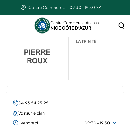
Centre Commercial
09:30 - 19:30
Accueil
...
PIERRE ROUX
Centre Commercial Auchan
NICE CÔTE D’AZUR
Menu
PIERRE ROUX
principal
Rechercher
LA TRINITÉ
Lancer
sur
la
le
recher
site
04.93.54.25.26
Voir sur le plan
Vendredi
09:30 - 19:30