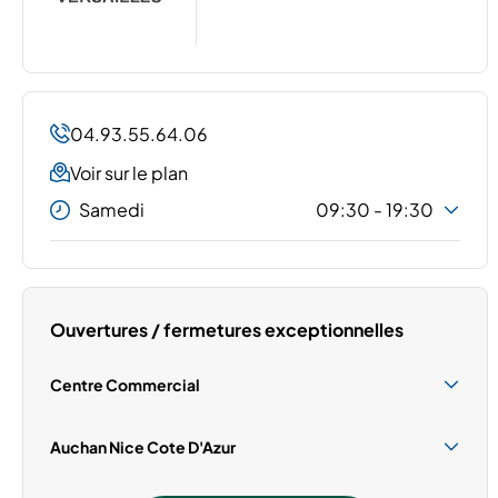
04.93.55.64.06
Voir sur le plan
Samedi
09:30 - 19:30
Lundi
09:30 - 19:30
Mardi
09:30 - 19:30
Mercredi
09:30 - 19:30
Ouvertures / fermetures exceptionnelles
Jeudi
09:30 - 19:30
Vendredi
09:30 - 19:30
Centre Commercial
Dimanche
Fermé
Samedi 15 Août
09:30 - 19:00
Auchan Nice Cote D'Azur